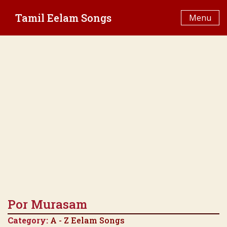
Skip
Tamil Eelam Songs
to
Menu
content
Por Murasam
Category:
A - Z Eelam Songs