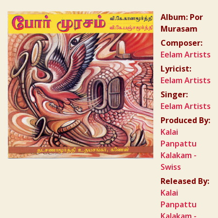
Album: Por
Murasam
Composer:
Eelam Artists
Lyricist:
Eelam Artists
Singer:
Eelam Artists
Produced By:
Kalai
Panpattu
Kalakam -
Swiss
Released By:
Kalai
Panpattu
Kalakam -