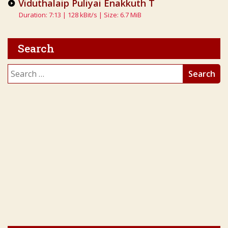
Viduthalaip Puliyai Enakkuth T
Duration: 7:13 | 128 kBit/s | Size: 6.7 MiB
Search
Search
for: