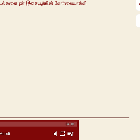
 பாடல்களை ஓர் இசையூற்றின் கோர்வையாக்கி
04:10
 Moodi
mute
repeat
playlist